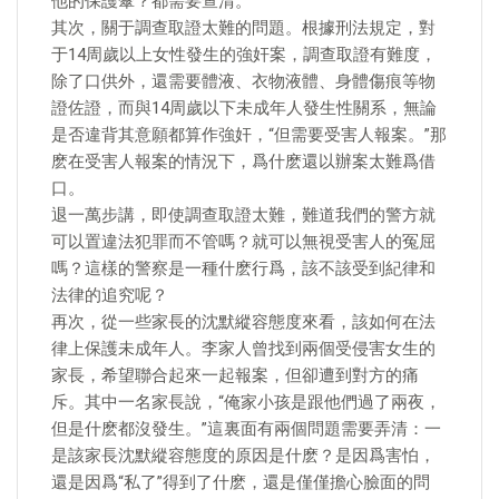
他的保護傘？都需要查清。
其次，關于調查取證太難的問題。根據刑法規定，對
于14周歲以上女性發生的強奸案，調查取證有難度，
除了口供外，還需要體液、衣物液體、身體傷痕等物
證佐證，而與14周歲以下未成年人發生性關系，無論
是否違背其意願都算作強奸，“但需要受害人報案。”那
麽在受害人報案的情況下，爲什麽還以辦案太難爲借
口。
退一萬步講，即使調查取證太難，難道我們的警方就
可以置違法犯罪而不管嗎？就可以無視受害人的冤屈
嗎？這樣的警察是一種什麽行爲，該不該受到紀律和
法律的追究呢？
再次，從一些家長的沈默縱容態度來看，該如何在法
律上保護未成年人。李家人曾找到兩個受侵害女生的
家長，希望聯合起來一起報案，但卻遭到對方的痛
斥。其中一名家長說，“俺家小孩是跟他們過了兩夜，
但是什麽都沒發生。”這裏面有兩個問題需要弄清：一
是該家長沈默縱容態度的原因是什麽？是因爲害怕，
還是因爲“私了”得到了什麽，還是僅僅擔心臉面的問