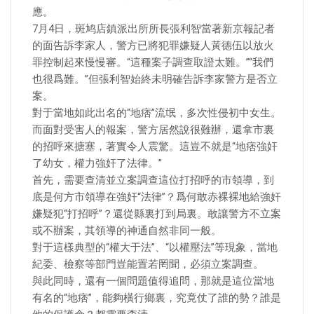
應。
7月4日，斑鸠店鎮派出所所長張利智當著新京報記者
的面告訴李家人，警方已將犯罪嫌疑人黃德伍以放火
罪控制起來慢慢審。“這種案子調查取證太難。”“我們
也很爲難。”但張利智始終未明確告訴李家警方是否立
案。
對于當地如此出名的“地痞”流氓，多次性侵初中女生。
而面對受害人的報案，警方居然說很難辦，還拿市裏
的招呼來搪塞，著實令人震驚。這豈不就是“地痞強奸
了幼女，權力強奸了法律。”
首先，需要查清並立案調查這位打招呼的市領導，到
底是何方市領導在強奸“法律”？爲何敢赤裸裸地給強奸
嫌疑犯“打招呼”？還從縣裏打到局裏。敢讓警方不立案
或不辦案，其領導的神通自然非同一般。
對于這樣典型的“權大于法”、“以權壓法”等現象，當地
紀委、檢察等部門豈能置若罔聞，必須立案調查。
與此同時，還有一個問題值得追問，那就是這位當地
有名的“地痞”，能夠橫行鄉裏，究竟仗了誰的勢？誰是