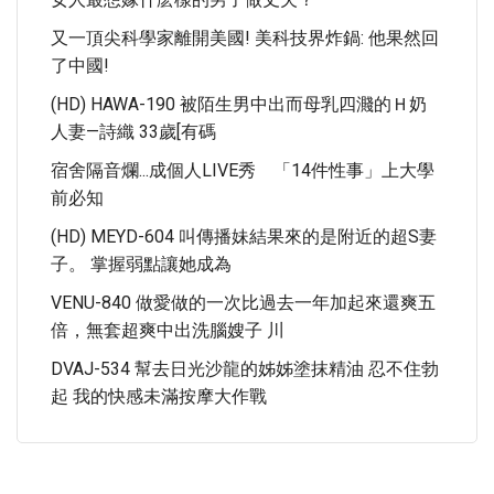
又一頂尖科學家離開美國! 美科技界炸鍋: 他果然回
了中國!
(HD) HAWA-190 被陌生男中出而母乳四濺的Ｈ奶
人妻—詩織 33歲[有碼
宿舍隔音爛...成個人LIVE秀 「14件性事」上大學
前必知
(HD) MEYD-604 叫傳播妹結果來的是附近的超S妻
子。 掌握弱點讓她成為
VENU-840 做愛做的一次比過去一年加起來還爽五
倍，無套超爽中出洗腦嫂子 川
DVAJ-534 幫去日光沙龍的姊姊塗抹精油 忍不住勃
起 我的快感未滿按摩大作戰