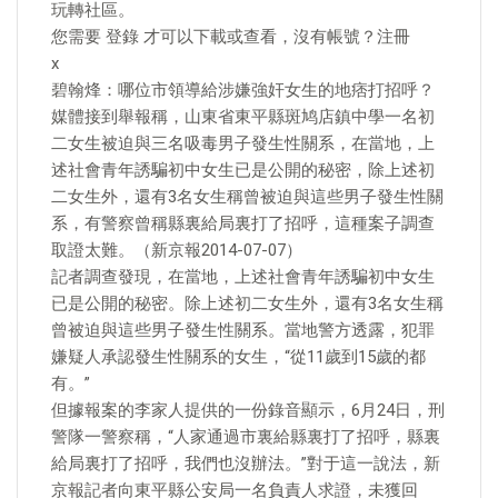
玩轉社區。
您需要 登錄 才可以下載或查看，沒有帳號？注冊
x
碧翰烽：哪位市領導給涉嫌強奸女生的地痞打招呼？
媒體接到舉報稱，山東省東平縣斑鸠店鎮中學一名初
二女生被迫與三名吸毒男子發生性關系，在當地，上
述社會青年誘騙初中女生已是公開的秘密，除上述初
二女生外，還有3名女生稱曾被迫與這些男子發生性關
系，有警察曾稱縣裏給局裏打了招呼，這種案子調查
取證太難。（新京報2014-07-07）
記者調查發現，在當地，上述社會青年誘騙初中女生
已是公開的秘密。除上述初二女生外，還有3名女生稱
曾被迫與這些男子發生性關系。當地警方透露，犯罪
嫌疑人承認發生性關系的女生，“從11歲到15歲的都
有。”
但據報案的李家人提供的一份錄音顯示，6月24日，刑
警隊一警察稱，“人家通過市裏給縣裏打了招呼，縣裏
給局裏打了招呼，我們也沒辦法。”對于這一說法，新
京報記者向東平縣公安局一名負責人求證，未獲回