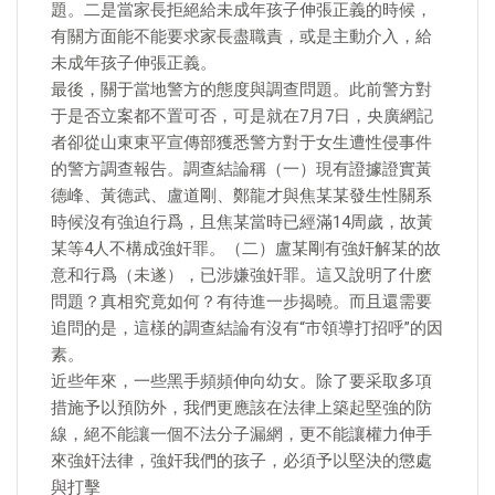
題。二是當家長拒絕給未成年孩子伸張正義的時候，
有關方面能不能要求家長盡職責，或是主動介入，給
未成年孩子伸張正義。
最後，關于當地警方的態度與調查問題。此前警方對
于是否立案都不置可否，可是就在7月7日，央廣網記
者卻從山東東平宣傳部獲悉警方對于女生遭性侵事件
的警方調查報告。調查結論稱（一）現有證據證實黃
德峰、黃德武、盧道剛、鄭龍才與焦某某發生性關系
時候沒有強迫行爲，且焦某當時已經滿14周歲，故黃
某等4人不構成強奸罪。（二）盧某剛有強奸解某的故
意和行爲（未遂），已涉嫌強奸罪。這又說明了什麽
問題？真相究竟如何？有待進一步揭曉。而且還需要
追問的是，這樣的調查結論有沒有“市領導打招呼”的因
素。
近些年來，一些黑手頻頻伸向幼女。除了要采取多項
措施予以預防外，我們更應該在法律上築起堅強的防
線，絕不能讓一個不法分子漏網，更不能讓權力伸手
來強奸法律，強奸我們的孩子，必須予以堅決的懲處
與打擊