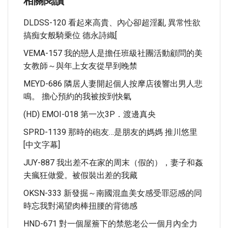
相關閱讀
DLDSS-120 看起來高貴、內心卻超淫亂 異常性欲
搞痴女般騎乗位 德永詩織[
VEMA-157 我的戀人是擔任班級社團活動顧問的美
女教師～與年上女友從早到晚禁
MEYD-686 隣居人妻開起個人按摩店後響出男人悲
鳴。 擔心預約的我被按到快氣
(HD) EMOI-018 第一次3P．渡邊真央
SPRD-1139 那時的砲友…是朋友的媽媽 推川悠里
[中文字幕]
JUY-887 我出差不在家的周末（假的），妻子和姦
夫瘋狂做愛。被假裝出差的我藏
OKSN-333 新發掘～南國混血美女感受罪惡感的同
時忘我對渴望肉棒扭腰的背德感
HND-671 對一個屋簷下的禁慾老公一個月內全力