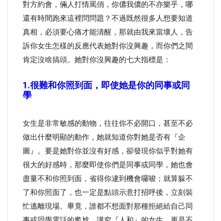
對方約會，倆人打情罵俏，你儂我儂的不亦樂乎，哪
還有時間跑來這裡問問題？不過既然很多人想要知道
真相，必須要心痛才能清醒，那就由我來當壞人，告
訴你女生怎樣的反應代表她對你沒興趣，而你們之間
肯定沒啥搞頭。她對你沒興趣的七大指標是：
1.很難和你照到面，即使她是你的同事或同
學
女生是非常敏感的動物，往往你不必開口，甚至不必
做出什麼明顯的動作，她就知道你對她是否有『企
圖』。要是她對你並沒有好感，卻發現你似乎對她有
很大的好感時，那麼即使你們是同事或同學，她也會
盡量不和你照到面，省得你逮到機會囉唆；就算躲不
了和你照面了，也一定是點頭示意打招呼後，立刻裝
忙逃離現場。畢竟，誰都不想面對那種拒絕給自己同
事或同學電話的尷尬，講究『人和』的女生，更是不