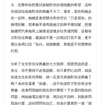
火，也擊碎你想要試探她對你好感指數的希望，這時
你就該知道她對你的興趣不大了。還有，當你和她走
在一起時，她總是會想辦法和你空出『只是朋友』的
物理距離，想牽她手過馬路她立刻舉手撥頭髮，想摟
她腰閃汽車她馬上施展淩波微步往旁邊閃開，這都表
示對你沒興趣，建議你不要一試再試打死不退，更不
要以為用口語『告白』就能翻盤，那都是不切實際的
幻想。
分析了女生對你沒興趣的七大指標，我更想說的是，
各位，你不覺得不必我提醒，你只要捫心自問，就該
知道女生的某些舉動，就一定是代表她對你沒興趣了
嗎？為何你還要『裝傻』，說不知道對方對你有沒有
興趣，或者問我她到底在想什麼呢？下次遇到類似的
問題，例如她電話都不接，簡訊也不回時，別跑來問
我為什麼，請你問問你自己，你為什麼會對一個『朋