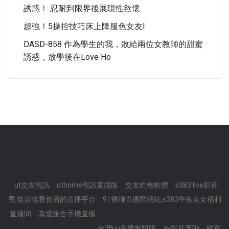
誘惑！ 忍耐到限界後展現性欲懷
超強！5操控技巧床上降服色女友i
DASD-858 作為學生的我，敗給兩位女教師的甜蜜
誘惑，放學後在love Ho
.
.
.
.
.
.
.
.
.
.
.
.
.
.
.
.
.
.
.
.
.
.
.
.
ut交友視訊
uthome視訊電腦版
交友約炮軟體
s383 live影音
秀,後宮能看黃播的直播平台
91裸聊直播間網站,s383午夜美女福利
直播間
真愛旅舍手機直播
.
.
.
.
.
.
.
.
.
.
.
.
.
.
.
.
.
.
.
.
.
.
.
.
台灣uu免費無限版
av影片查詢
網頁