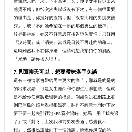
當然就只此一次，下不為例。又，即使女生跟你出來
感覺不錯，但卻突然失聯或沒有下次，有一個很重要
的理由是，你挺好的沒錯，但『沒有比她的男朋友優
秀』，或『不到她希望在一起的那個男生的標準』。
於是很抱歉，她又不好意思直接告訴你實情，只好用
『沒時間』或『消失』當成是日後不再赴約的藉口。
這時雖然我不在你身邊，但請幻想我拍拍你的肩說：
『兄弟，請你換人吧！』
7.見面聊天可以，想要曖昧牽手免談
還有一種情形會帶給男生更大的痛苦，那就是約是約
的出來沒錯，可是女生雖然和你聊生活聊想法，但就
是不給你任何製造曖昧的機會。例如你說在網路上看
到巴厘島的照片覺得很漂亮，裝作不經意地問她下次
要不要一起去那裡泡SPA看夕陽時，她馬上用『我去過
了』或『對呀，上次我和前男友去過，感覺很不
錯』，然後迅速扯到下一個話題，澆熄你滿腔的熱