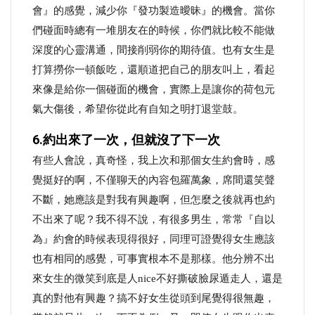
會』的感覺，減少你『發功製造曖昧』的機會。當你
們碰面時總有一堆朋友在的時候，你們就比較不能做
深度的心靈溝通，間接削弱你的期待值。也有女生是
打算撈你一頓飯吃，還順道把自己的朋友叫上，看起
來像是給你一個碰面的機會，實際上是讓你的荷包元
氣大傷後，希望你從此有自知之明打退堂鼓。
6.約出來了一次，但就沒了下一次
有些人會說，真奇怪，我上次和那個女生約會時，感
覺挺好的啊，不僅聊天的內容包羅萬象，席間還笑聲
不斷，她應該是對我有興趣啊，但怎麼之後就再也約
不出來了呢？我不得不說，有很多男生，常常『自以
為』約會的時候表現得很好，同理可證覺得女生應該
也有相同的感覺，可事實根本不是那樣。他分辨不出
來女生的微笑到底是人nice不好撕破臉尿遁走人，還是
真的對他有興趣？搞不好女生從頭到尾覺得很無趣，